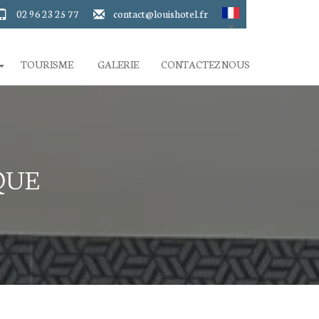
02 96 23 25 77
contact@louishotel.fr
TOURISME
GALERIE
CONTACTEZ NOUS
QUE